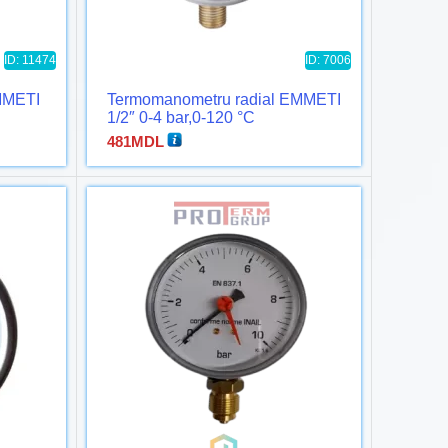
ID: 11474
ID: 7006
MMETI
Termomanometru radial EMMETI
1/2″ 0-4 bar,0-120 °C
481
MDL