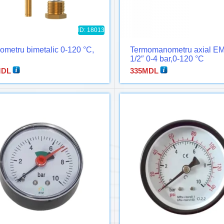
ID: 18013
ometru bimetalic 0-120 °C,
Termomanometru axial E
1/2″ 0-4 bar,0-120 °C
DL
335
MDL