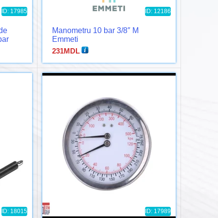
ID: 17985
ID: 12186
de
Manometru 10 bar 3/8″ M
bar
Emmeti
231
MDL
ID: 18015
ID: 17989