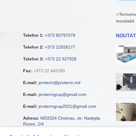
⭐Termometr
inoxidabil
Telefon 1:
+373 60797079
NOUTAT
Telefon 2:
+373 22928177
Telefon 3:
+373 22 927928
Fax:
+373 22 442290
E-mail:
proterm@proterm.md
E-mail:
protermgrup@gmail.com
E-mail:
protermgrup2021@gmail.com
Adresa:
MD2024 Chisinau, str. Nadejda
Russo, 2/4