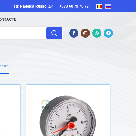
str. Nadejda Russo, 2/4
+373 60 79 70 79
ONTACTE
etre