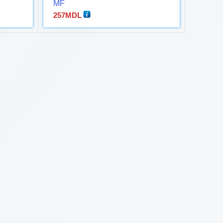
MF
257
MDL