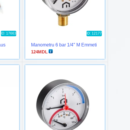
ID: 17663
ID: 12177
aus
Manometru 6 bar 1/4″ M Emmeti
124
MDL