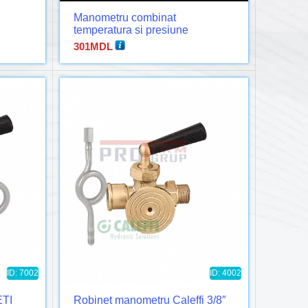
Manometru combinat
temperatura si presiune
(Tridicator) 1/2″
301
MDL
ID: 7002
ID: 4002
ETI
Robinet manometru Caleffi 3/8″