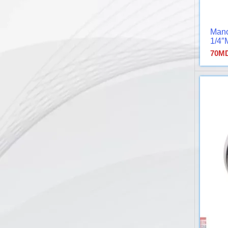
Mano
1/4″
70
M