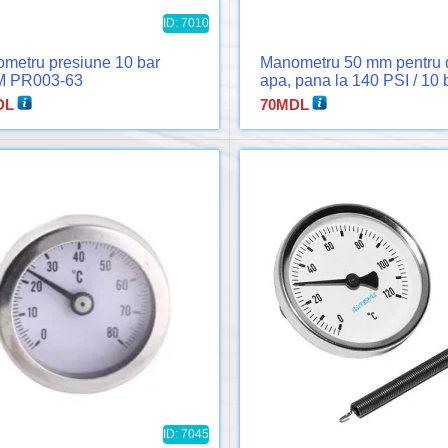
ID: 7010
metru presiune 10 bar
Manometru 50 mm pentru 
M PR003-63
apa, pana la 140 PSI / 10 
DL
70
MDL
ID: 7045