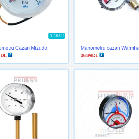
ID: 16821
metru Cazan Mizudo
Manometru cazan Warmh
DL
361
MDL