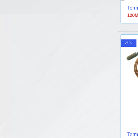
Term
120
M
-5%
Term