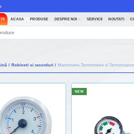
u
ȚII
ACASA
PRODUSE
DESPRE NOI
SERVICII
NOUTATI
C
gină
Robineti si racorduri
Manometre,Termometre si Termomanom
NEW