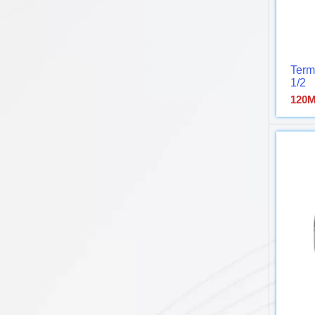
Term
1/2
120
M