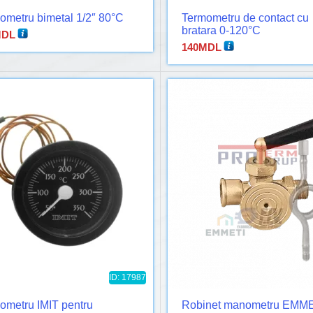
ometru bimetal 1/2″ 80°C
Termometru de contact cu
bratara 0-120°C
DL
140
MDL
ID: 17987
ometru IMIT pentru
Robinet manometru EMM