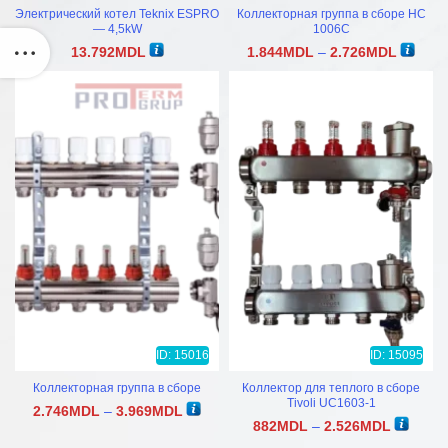
Электрический котел Teknix ESPRO
Коллекторная группа в сборе HC
— 4,5kW
1006C
Диапаз
13.792
MDL
1.844
MDL
–
2.726
MDL
цен:
1.844M
–
2.726M
ID: 15016
ID: 15095
Коллекторная группа в сборе
Коллектор для теплого в сборе
Tivoli UC1603-1
Диапазон
2.746
MDL
–
3.969
MDL
Диапазо
882
MDL
–
2.526
MDL
цен:
цен:
2.746MDL