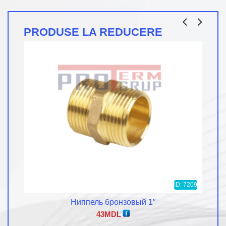
882MDL
–
–
3.969MDL
2.526MD
PRODUSE LA REDUCERE
ID: 7209
Ниппель бронзовый 1″
43
MDL