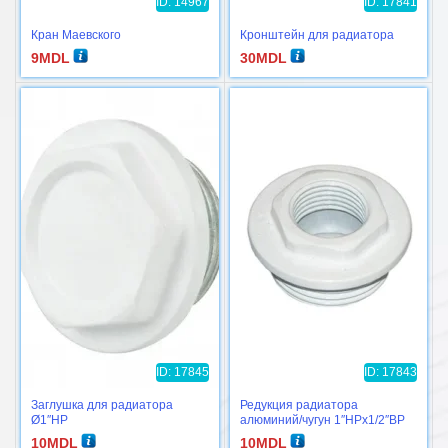
ID: 14967
ID: 17841
Кран Маевского
Кронштейн для радиатора
9
MDL
30
MDL
ID: 17845
ID: 17843
Заглушка для радиатора
Редукция радиатора
Ø1″НР
алюминий/чугун 1″НРx1/2″ВР
левая/правая
10
MDL
10
MDL