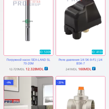
ID: 5309
ID: 4103
Погружной насос SEA-LAND SL
Реле давления 1/4 SK-9-F1 | 1/4
70-20M
BSK-7
Первоначальная
Текущая
Первоначальная
Текущая
12.328
MDL
160
MDL
12.729
MDL
241
MDL
цена
цена:
цена
цена:
составляла
12.328MDL.
составляла
160MDL.
12.729MDL.
241MDL.
-4%
-25%