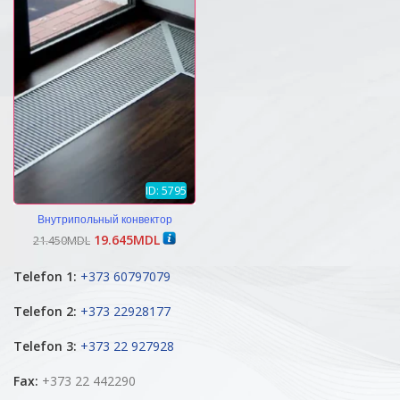
ID: 5795
Внутрипольный конвектор
Первоначальная
Текущая
19.645
MDL
21.450
MDL
цена
цена:
составляла
19.645MDL.
Telefon 1:
+373 60797079
21.450MDL.
Telefon 2:
+373 22928177
Telefon 3:
+373 22 927928
Fax:
+373 22 442290