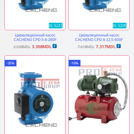
ID: 5221
ID: 5205
Циркуляционный насос
Циркуляционный насос
CACHENG CPD 5-8-280F
CACHENG CPD 8-12,5-600F
Первоначальная
Текущая
Первоначальная
Текущая
3.308
MDL
7.317
MDL
3.508
MDL
7.618
MDL
цена
цена:
цена
цена:
составляла
3.308MDL.
составляла
7.317MDL
3.508MDL.
7.618MDL.
-25%
-10%