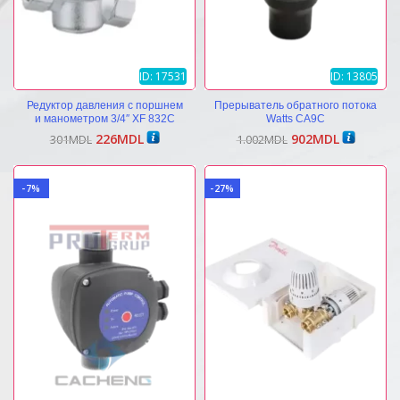
ID: 17531
ID: 13805
Редуктор давления с поршнем
Прерыватель обратного потока
и манометром 3/4″ XF 832C
Watts CA9C
Первоначальная
Текущая
Первоначальная
Текущая
226
MDL
902
MDL
301
MDL
1.002
MDL
цена
цена:
цена
цена:
составляла
226MDL.
составляла
902MDL.
301MDL.
1.002MDL.
-7%
-27%