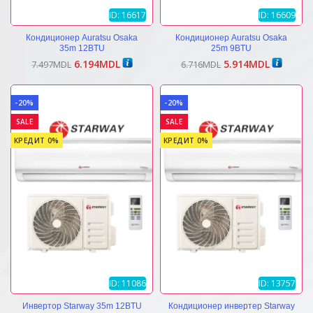
ID: 16617
ID: 16609
Кондиционер Auratsu Osaka
Кондиционер Auratsu Osaka
35m 12BTU
25m 9BTU
Первоначальная
Текущая
Первоначальная
Текущая
6.194
MDL
5.914
MDL
7.497
MDL
6.716
MDL
цена
цена:
цена
цена:
составляла
6.194MDL.
составляла
5.914MDL
7.497MDL.
6.716MDL.
-20%
-20%
SALE
SALE
КРЕДИТ 0%
КРЕДИТ 0%
ID: 11086
ID: 13757
Инвертор Starway 35m 12BTU
Кондиционер инвертер Starway