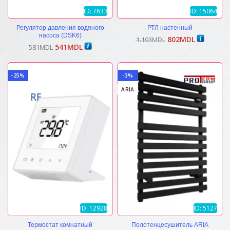
ID: 7633
ID: 15064
Регулятор давления водяного
РТЛ настенный
насоса (DSK6)
Первоначальная
Текущая
802
MDL
1.103
MDL
Первоначальная
Текущая
541
MDL
цена
цена:
581
MDL
цена
цена:
составляла
802MDL.
составляла
541MDL.
1.103MDL.
581MDL.
-25%
-3%
ARIA
ID: 12928
ID: 5127
Термостат комнатный
Полотенцесушитель ARIA