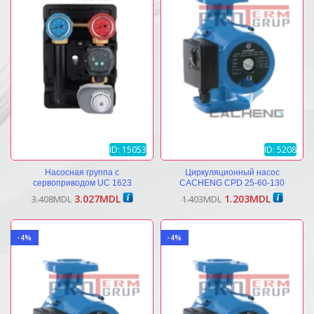
ID: 15053
ID: 5208
Насосная группа с
Циркуляционный насос
сервоприводом UC 1623
CACHENG CPD 25-60-130
Первоначальная
Текущая
Первоначальная
Текущая
3.027
MDL
1.203
MDL
3.408
MDL
1.403
MDL
цена
цена:
цена
цена:
составляла
3.027MDL.
составляла
1.203MDL
3.408MDL.
1.403MDL.
-4%
-4%