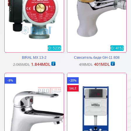
ID: 5235
ID: 4152
BIRAL MX 13-2
Смеситель биде GH-11 808
Первоначальная
Текущая
Первоначальная
Текущая
1.844
MDL
401
MDL
2.065
MDL
498
MDL
цена
цена:
цена
цена:
составляла
1.844MDL.
составляла
401MDL.
2.065MDL.
498MDL.
-8%
-20%
SALE