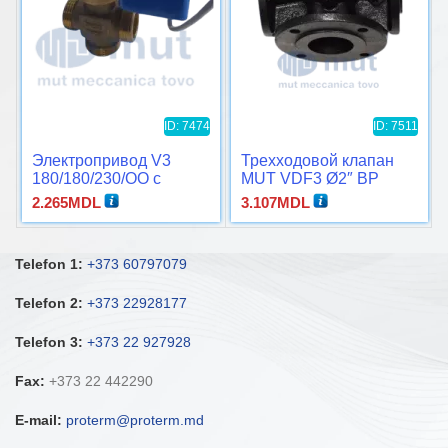
ID: 7474
ID: 7511
Электропривод V3
Трехходовой клапан
180/180/230/OO с
MUT VDF3 Ø2″ ВР
трехходовым
2.265
MDL
3.107
MDL
Telefon 1:
+373 60797079
Telefon 2:
+373 22928177
Telefon 3:
+373 22 927928
Fax:
+373 22 442290
E-mail:
proterm@proterm.md