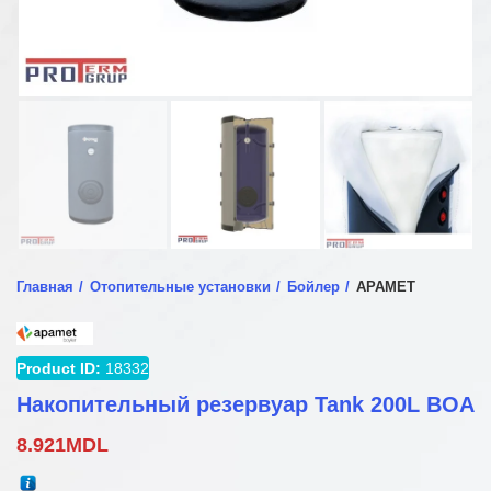
Главная
Отопительные установки
Бойлер
APAMET
Product ID:
18332
Накопительный резервуар Tank 200L BOA
8.921
MDL