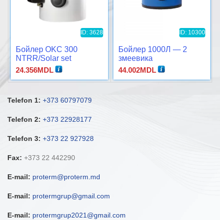
ID: 3628
ID: 10300
Бойлер OKC 300
Бойлер 1000Л — 2
NTRR/Solar set
змеевика
24.356
MDL
44.002
MDL
Telefon 1:
+373 60797079
Telefon 2:
+373 22928177
Telefon 3:
+373 22 927928
Fax:
+373 22 442290
E-mail:
proterm@proterm.md
E-mail:
protermgrup@gmail.com
E-mail:
protermgrup2021@gmail.com