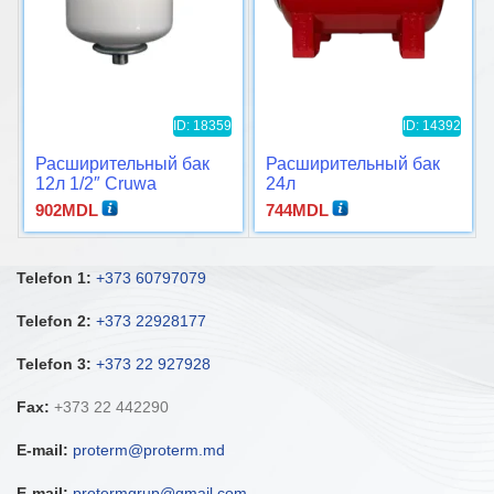
ID: 18359
ID: 14392
Расширительный бак
Расширительный бак
12л 1/2″ Cruwa
24л
902
MDL
744
MDL
Telefon 1:
+373 60797079
Telefon 2:
+373 22928177
Telefon 3:
+373 22 927928
Fax:
+373 22 442290
E-mail:
proterm@proterm.md
E-mail:
protermgrup@gmail.com