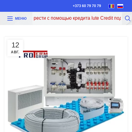
+373 60 79 70 79
рести с помощью кредита Iute Credit под 0%! Подробнее по
МЕНЮ
12
АВГ.