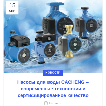
15
АПР.
НОВОСТИ
Насосы для воды CACHENG –
современные технологии и
сертифицированное качество
Proterm