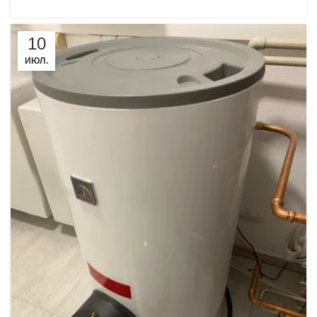
10
ИЮЛ.