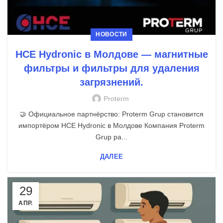
НОВОСТИ
HCE Hydronic в Молдове — магнитные
фильтры и фильтры для удаления
загрязнений.
Proterm
🤝 Официальное партнёрство: Proterm Grup становится
импортёром HCE Hydronic в Молдове Компания Proterm
Grup ра...
ДАЛЕЕ
29
АПР.