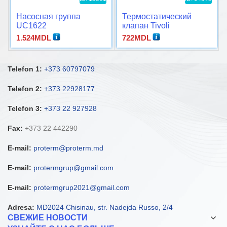
Насосная группа
Термостатический
UC1622
клапан Tivoli
1.524
MDL
722
MDL
Telefon 1:
+373 60797079
Telefon 2:
+373 22928177
Telefon 3:
+373 22 927928
Fax:
+373 22 442290
E-mail:
proterm@proterm.md
E-mail:
protermgrup@gmail.com
E-mail:
protermgrup2021@gmail.com
Adresa:
MD2024 Chisinau, str. Nadejda Russo, 2/4
СВЕЖИЕ НОВОСТИ