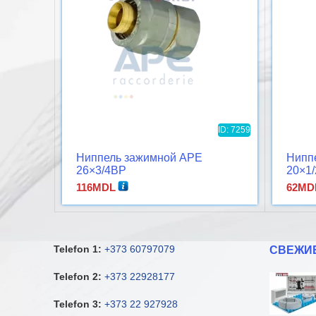
ID: 7259
Ниппель зажимной APE
Нипп
26×3/4ВР
20×1
116
MDL
62
MD
Telefon 1:
+373 60797079
СВЕЖИ
Telefon 2:
+373 22928177
Telefon 3:
+373 22 927928