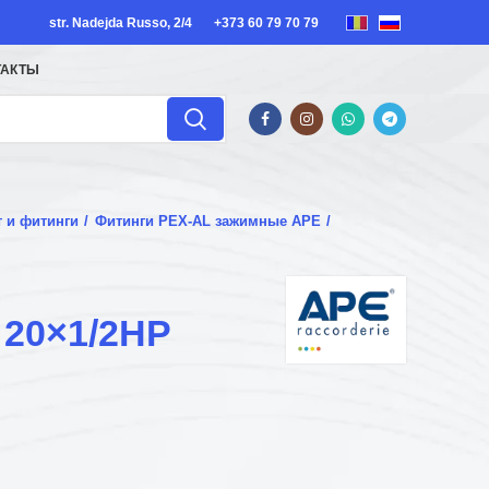
str. Nadejda Russo, 2/4
+373 60 79 70 79
ТАКТЫ
т и фитинги
Фитинги PEX-AL зажимные APE
 20×1/2НР