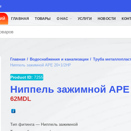
u
ЦИЙ
ГЛАВНАЯ
ТОВАРЫ
О НАС
УСЛУГИ
НОВОСТИ
КОН
Главная
Водоснабжения и канализации
Труба металлоплас
Ниппель зажимной APE 20×1/2НР
Product ID:
7255
Ниппель зажимной APE
62
MDL
Тип фитинга — Ниппель зажимной