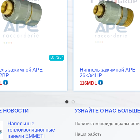
ID: 7254
ель зажимной APE
Ниппель зажимной APE
/2ВР
26×3/4НР
L
116
MDL
Е НОВОСТИ
УЗНАЙТЕ О НАС БОЛЬШ
Напольные
Политика конфиденциальности
теплоизоляционные
Наши работы
панели EMMETI