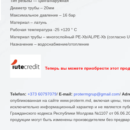
Тип резьбы — цанга/наружная
Диаметр трубы – 20мм
Максимальное давление – 16 бар
Материал – латунь
Рабочая температура -25 +120 ° С
Материал трубы – многослойный PE-Xb/AL/PE-Xb (согласно U
Назначение – водоснабжение/отопление
Теперь вы можете приобрести этот проду
Telefon:
+373 60797079
/
E-mail:
protermgrup@gmail.com
/
Adr
опубликованная на сайте www.proterm.md, включая цены, тех
исключительно информационный характер и не является публ
Гражданского кодекса Республики Молдова №1107 от 06.06.20
продукции могут быть изменены производителем без предвар