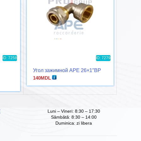
ID: 7258
ID: 7279
Угол зажимной APE 26×1″ВР
Угол 
140
MDL
130
MD
Luni – Vineri: 8:30 – 17:30
Е
Sâmbătă: 8:30 – 14:00
Duminica: zi libera