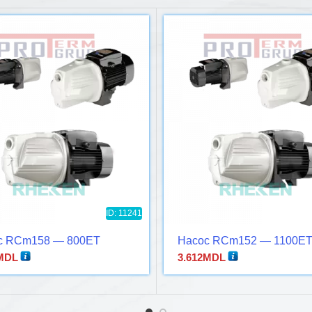
ID: 11241
с RCm158 — 800ET
Насос RCm152 — 1100E
MDL
3.612
MDL