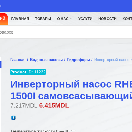
u
ЦИЙ
ГЛАВНАЯ
ТОВАРЫ
О НАС
УСЛУГИ
НОВОСТИ
КОН
Главная
Водяные насосы
Гидрофоры
Инверторный насос
Product ID:
11232
Инверторный насос RH
1500I самовсасывающи
Первоначальная
Текущая
6.415
MDL
7.217
MDL
цена
цена:
составляла
6.415MDL.
7.217MDL.
Температура жидкости 0 — 90 °C