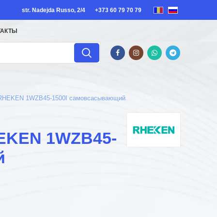
str. Nadejda Russo, 2/4
+373 60 79 70 79
ТАКТЫ
 RHEKEN 1WZB45-1500I самовсасывающий
EKEN 1WZB45-
й