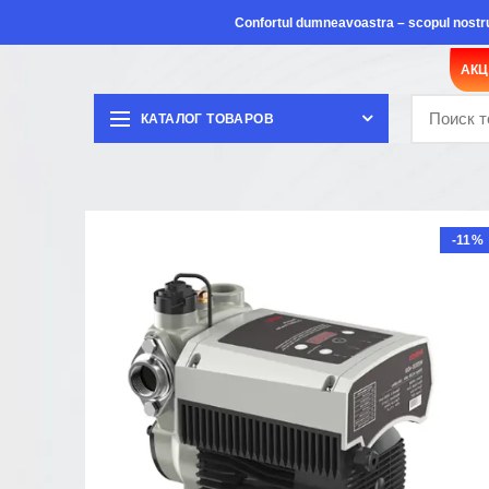
Confortul dumneavoastra – scopul nostr
АК
КАТАЛОГ ТОВАРОВ
-11%