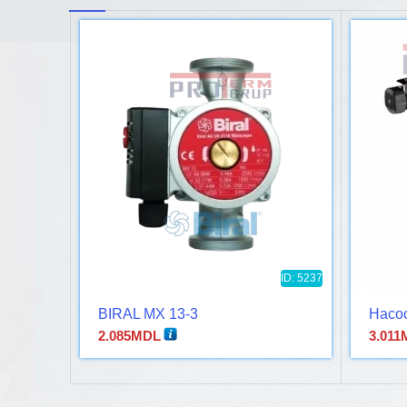
ID: 5237
BIRAL MX 13-3
Насо
2.085
MDL
3.011