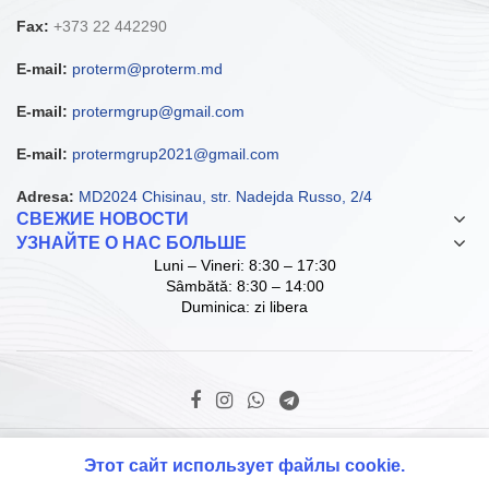
Fax:
+373 22 442290
E-mail:
proterm@proterm.md
E-mail:
protermgrup@gmail.com
E-mail:
protermgrup2021@gmail.com
Adresa:
MD2024 Chisinau, str. Nadejda Russo, 2/4
СВЕЖИЕ НОВОСТИ
УЗНАЙТЕ О НАС БОЛЬШЕ
Luni – Vineri: 8:30 – 17:30
Sâmbătă: 8:30 – 14:00
Duminica: zi libera
© Copyright ProTerm Grup SRL. 2021 D.I.
Этот сайт использует файлы cookie.