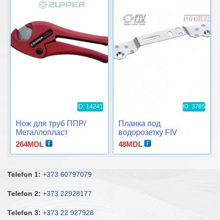
ID: 14241
ID: 3785
Нож для труб ППР/
Планка под
Металлопласт
водорозетку FIV
264
MDL
48
MDL
Telefon 1:
+373 60797079
Telefon 2:
+373 22928177
Telefon 3:
+373 22 927928