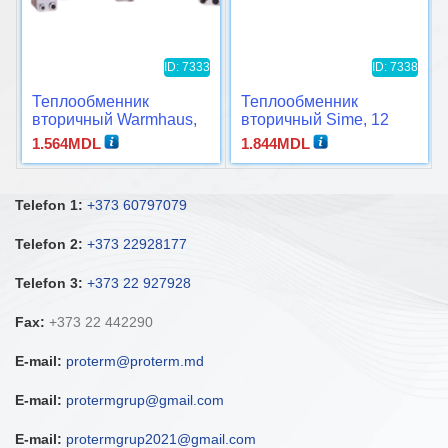
ID: 7333
ID: 7338
Теплообменник
Теплообменник
вторичный Warmhaus,
вторичный Sime, 12
20 пластин
пластин
1.564
MDL
1.844
MDL
Telefon 1:
+373 60797079
Telefon 2:
+373 22928177
Telefon 3:
+373 22 927928
Fax:
+373 22 442290
E-mail:
proterm@proterm.md
E-mail:
protermgrup@gmail.com
E-mail:
protermgrup2021@gmail.com