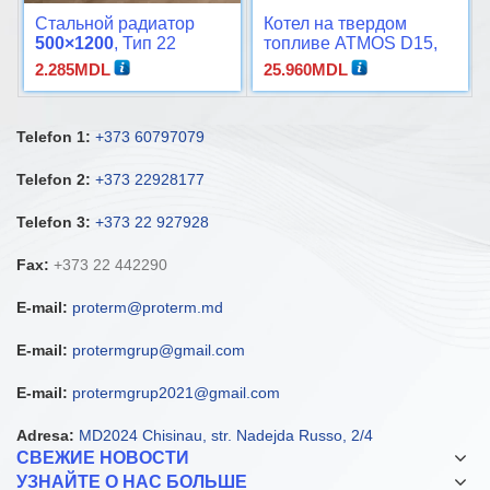
Стальной радиатор
Котел на твердом
500×1200
, Тип 22
топливе ATMOS D15,
D20, D21, D30
2.285
MDL
25.960
MDL
Telefon 1:
+373 60797079
Telefon 2:
+373 22928177
Telefon 3:
+373 22 927928
Fax:
+373 22 442290
E-mail:
proterm@proterm.md
E-mail:
protermgrup@gmail.com
E-mail:
protermgrup2021@gmail.com
Adresa:
MD2024 Chisinau, str. Nadejda Russo, 2/4
СВЕЖИЕ НОВОСТИ
УЗНАЙТЕ О НАС БОЛЬШЕ