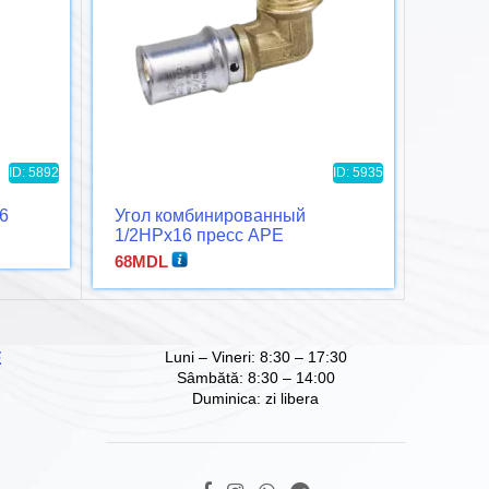
ID: 5892
ID: 5935
6
Угол комбинированный
Угол 
1/2НРx16 пресс APE
1/2ВР
68
MDL
76
MD
Luni – Vineri: 8:30 – 17:30
Е
Sâmbătă: 8:30 – 14:00
Duminica: zi libera