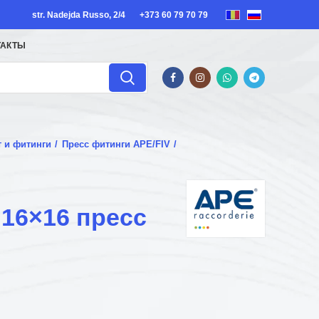
str. Nadejda Russo, 2/4
+373 60 79 70 79
ТАКТЫ
т и фитинги
Пресс фитинги APE/FIV
16×16 пресс