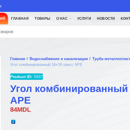
u
ЦИЙ
ГЛАВНАЯ
ТОВАРЫ
О НАС
УСЛУГИ
НОВОСТИ
КОН
Главная
Водоснабжения и канализации
Труба металлоплас
Угол комбинированный 16×16 пресс APE
Product ID:
5937
Угол комбинированный 
APE
84
MDL