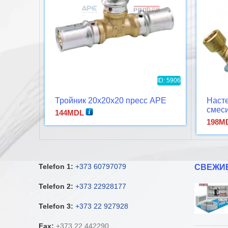
ID: 5906
Тройник 20x20x20 пресс APE
Насте
смеси
144
MDL
APE
198
M
Telefon 1:
+373 60797079
СВЕЖИ
Telefon 2:
+373 22928177
Telefon 3:
+373 22 927928
Fax:
+373 22 442290