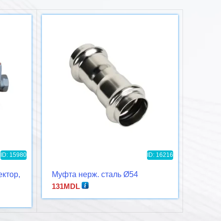
ID: 15980
ID: 16216
ктор,
Муфта нерж. сталь Ø54
Кран 
термо
131
MDL
н
281
MD