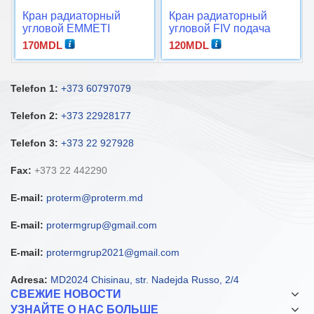
Кран радиаторный
Кран радиаторный
угловой EMMETI
угловой FIV подача
подача
170
MDL
120
MDL
Telefon 1:
+373 60797079
Telefon 2:
+373 22928177
Telefon 3:
+373 22 927928
Fax:
+373 22 442290
E-mail:
proterm@proterm.md
E-mail:
protermgrup@gmail.com
E-mail:
protermgrup2021@gmail.com
Adresa:
MD2024 Chisinau, str. Nadejda Russo, 2/4
СВЕЖИЕ НОВОСТИ
УЗНАЙТЕ О НАС БОЛЬШЕ