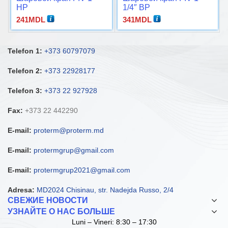
НР
1/4″ ВР
241
MDL
341
MDL
Telefon 1:
+373 60797079
Telefon 2:
+373 22928177
Telefon 3:
+373 22 927928
Fax:
+373 22 442290
E-mail:
proterm@proterm.md
E-mail:
protermgrup@gmail.com
E-mail:
protermgrup2021@gmail.com
Adresa:
MD2024 Chisinau, str. Nadejda Russo, 2/4
СВЕЖИЕ НОВОСТИ
УЗНАЙТЕ О НАС БОЛЬШЕ
Luni – Vineri: 8:30 – 17:30