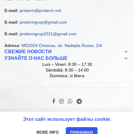
E-mail:
proterm@proterm.md
E-mail:
protermgrup@gmail.com
E-mail:
protermgrup2021@gmail.com
Adresa:
MD2024 Chisinau, str. Nadejda Russo, 2/4
СВЕЖИЕ НОВОСТИ
УЗНАЙТЕ О НАС БОЛЬШЕ
Luni – Vineri: 8:30 – 17:30
Sâmbătă: 8:30 – 14:00
Duminica: zi libera
© Copyright ProTerm Grup SRL. 2021 D.I.
Этот сайт использует файлы cookie.
MORE INFO
ПРИНИМАЮ