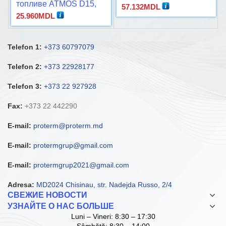
топливе ATMOS D15,
57.132
MDL
D20, D21, D30
25.960
MDL
Telefon 1:
+373 60797079
Telefon 2:
+373 22928177
Telefon 3:
+373 22 927928
Fax:
+373 22 442290
E-mail:
proterm@proterm.md
E-mail:
protermgrup@gmail.com
E-mail:
protermgrup2021@gmail.com
Adresa:
MD2024 Chisinau, str. Nadejda Russo, 2/4
СВЕЖИЕ НОВОСТИ
УЗНАЙТЕ О НАС БОЛЬШЕ
Luni – Vineri: 8:30 – 17:30