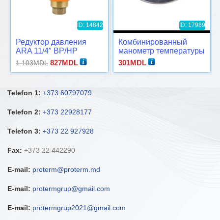
ID: 14842
ID: 17989
Редуктор давления
Комбинированный
ARA 11/4″ ВР/НР
манометр температуры
и давления
Первоначальная
Текущая
827
MDL
301
MDL
1.103
MDL
(тридикатор)
цена
цена:
составляла
827MDL.
1.103MDL.
Telefon 1:
+373 60797079
Telefon 2:
+373 22928177
Telefon 3:
+373 22 927928
Fax:
+373 22 442290
E-mail:
proterm@proterm.md
E-mail:
protermgrup@gmail.com
E-mail:
protermgrup2021@gmail.com