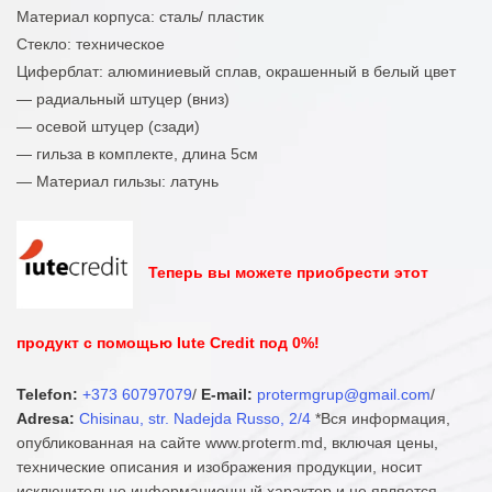
Материал корпуса: сталь/ пластик
Стекло: техническое
Циферблат: алюминиевый сплав, окрашенный в белый цвет
— радиальный штуцер (вниз)
— осевой штуцер (сзади)
— гильза в комплекте, длина 5см
— Материал гильзы: латунь
Теперь вы можете приобрести этот
продукт с помощью Iute Credit под 0%!
Telefon:
+373 60797079
/
E-mail:
protermgrup@gmail.com
/
Adresa:
Chisinau, str. Nadejda Russo, 2/4
*Вся информация,
опубликованная на сайте www.proterm.md, включая цены,
технические описания и изображения продукции, носит
исключительно информационный характер и не является