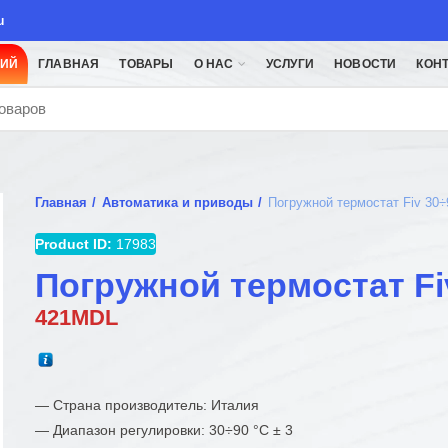
u
ЦИЙ
ГЛАВНАЯ
ТОВАРЫ
О НАС
УСЛУГИ
НОВОСТИ
КОН
Главная
Автоматика и приводы
Погружной термостат Fiv 30÷
Product ID:
17983
Погружной термостат Fi
421
MDL
— Страна производитель: Италия
— Диапазон регулировки: 30÷90 °C ± 3