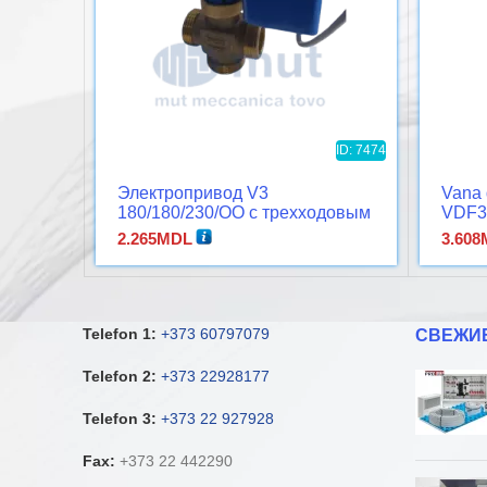
ID: 7474
Электропривод V3
Vana 
180/180/230/OO с трехходовым
VDF3
2.265
MDL
3.608
Telefon 1:
+373 60797079
СВЕЖИ
Telefon 2:
+373 22928177
Telefon 3:
+373 22 927928
Fax:
+373 22 442290