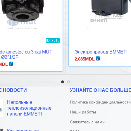
ID: 7513
de amestec cu 3 cai MUT
Электропривод EMMETI
 Ø2″1/2F
2.085
MDL
MDL
Е НОВОСТИ
УЗНАЙТЕ О НАС БОЛЬШ
Напольные
Политика конфиденциальности
теплоизоляционные
Наши работы
панели EMMETI
Свяжитесь с нами