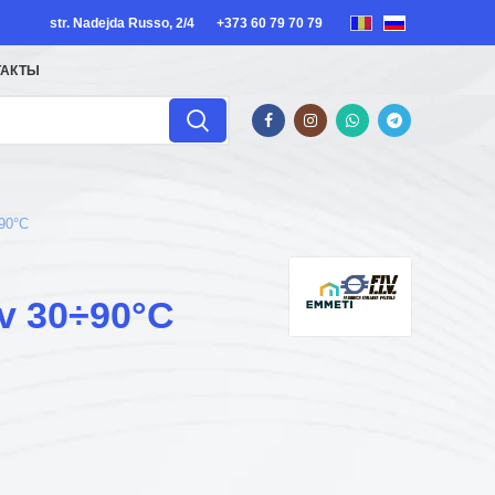
str. Nadejda Russo, 2/4
+373 60 79 70 79
ТАКТЫ
90°C
v 30÷90°C