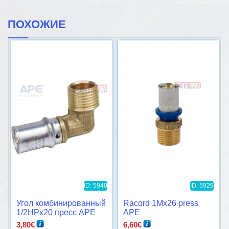
ПОХОЖИЕ
ID: 5940
ID: 5929
Угол комбинированный
Racord 1Mx26 press
1/2НРx20 пресс APE
APE
3,80
€
6,60
€