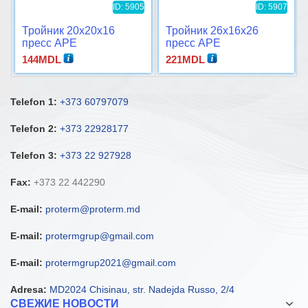
ID: 5905
ID: 5907
Тройник 20x20x16
Тройник 26x16x26
пресс APE
пресс APE
144
MDL
221
MDL
Telefon 1:
+373 60797079
Telefon 2:
+373 22928177
Telefon 3:
+373 22 927928
Fax:
+373 22 442290
E-mail:
proterm@proterm.md
E-mail:
protermgrup@gmail.com
E-mail:
protermgrup2021@gmail.com
Adresa:
MD2024 Chisinau, str. Nadejda Russo, 2/4
СВЕЖИЕ НОВОСТИ