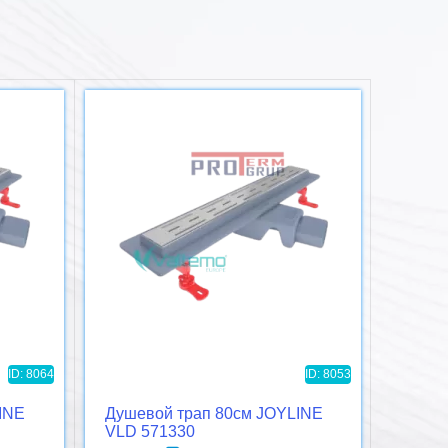
ID: 8064
ID: 8053
INE
Душевой трап 80см JOYLINE
Душев
VLD 571330
COMP