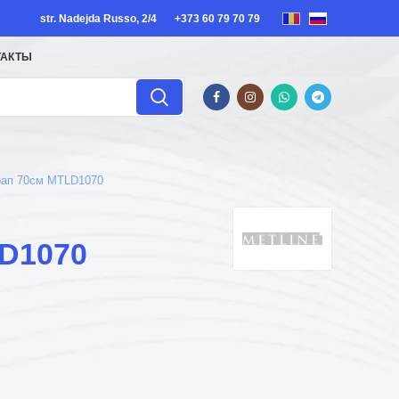
str. Nadejda Russo, 2/4
+373 60 79 70 79
ТАКТЫ
рап 70см MTLD1070
LD1070