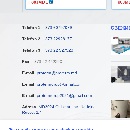
883
MDL
903
M
Telefon 1:
+373 60797079
СВЕЖИ
Telefon 2:
+373 22928177
Telefon 3:
+373 22 927928
Fax:
+373 22 442290
E-mail:
proterm@proterm.md
E-mail:
protermgrup@gmail.com
E-mail:
protermgrup2021@gmail.com
Adresa:
MD2024 Chisinau, str. Nadejda
Russo, 2/4
Этот сайт использует файлы cookie.