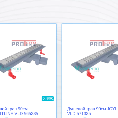
ID: 8061
вой трап 90см
Душевой трап 90см JOYL
TLINE VLD 565335
VLD 571335