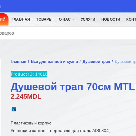
u
ЦИЙ
ГЛАВНАЯ
ТОВАРЫ
О НАС
УСЛУГИ
НОВОСТИ
КОН
Главная
Все для ванной и кухни
Душевой трап
Душевой т
Product ID:
14810
Душевой трап 70см MT
2.245
MDL
Пластиковый корпус;
Решетки и каркас – нержавеющая сталь AISI 304;