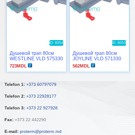
ID: 8054
ID: 8053
Душевой трап 80см
Душевой трап 80см
WESTLINE VLD 575330
JOYLINE VLD 571330
723
MDL
562
MDL
Telefon 1:
+373 60797079
Telefon 2:
+373 22928177
Telefon 3:
+373 22 927928
Fax:
+373 22 442290
E-mail:
proterm@proterm.md