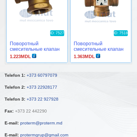
ID: 7527
ID: 7518
Поворотный
Поворотный
смесительные клапан
смесительные клапан
MUT/TD3000 Ø1″
TWR-RA 32E
1.223
MDL
1.363
MDL
Telefon 1:
+373 60797079
Telefon 2:
+373 22928177
Telefon 3:
+373 22 927928
Fax:
+373 22 442290
E-mail:
proterm@proterm.md
E-mail:
protermgrup@gmail.com