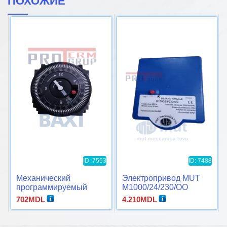
ПОХОЖИЕ
ID: 7553
ID: 7488
Механический
Электропривод MUT
программируемый
M1000/24/230/OO
таймер Baxi KHG
702
MDL
4.210
MDL