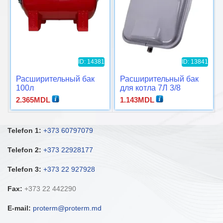
ID: 14381
ID: 13841
Расширительный бак
Расширительный бак
100л
для котла 7Л 3/8
прямоугольный
2.365
MDL
1.143
MDL
Telefon 1:
+373 60797079
Telefon 2:
+373 22928177
Telefon 3:
+373 22 927928
Fax:
+373 22 442290
E-mail:
proterm@proterm.md