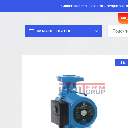
Confortul dumneavoastra – scopul nostr
АК
КАТАЛОГ ТОВАРОВ
-4%