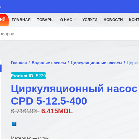
u
ЦИЙ
ГЛАВНАЯ
ТОВАРЫ
О НАС
УСЛУГИ
НОВОСТИ
КОН
Главная
Водяные насосы
Циркуляционные насосы
Цирку
Product ID:
5220
Циркуляционный насо
CPD 5-12.5-400
Первоначальная
Текущая
6.415
MDL
6.716
MDL
цена
цена:
составляла
6.415MDL.
6.716MDL.
Материал — чугун