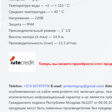
Температура воды — +2 — + 110 ° C
Средняя температура — < 40 ° C
Напряжение — 220В
Защита — IP44
Присоединительный размер — 1” 1/2
Высоты напора (h max) — 14.8 м.
Производительность (max) — 12.2 м³/час
Теперь вы можете приобрести этот проду
Telefon:
+373 60797079
/
E-mail:
protermgrup@gmail.com
/
Adr
опубликованная на сайте www.proterm.md, включая цены, тех
исключительно информационный характер и не является публ
Гражданского кодекса Республики Молдова №1107 от 06.06.20
продукции могут быть изменены производителем без предвар