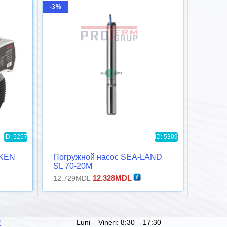
-3%
-4%
ID: 5257
ID: 5309
EKEN
Погружной насос SEA-LAND
Цирку
SL 70-20M
CACH
Первоначальная
Текущая
12.328
MDL
12.729
MDL
7.618
M
цена
цена:
составляла
12.328MDL.
12.729MDL.
Luni – Vineri: 8:30 – 17:30
Е