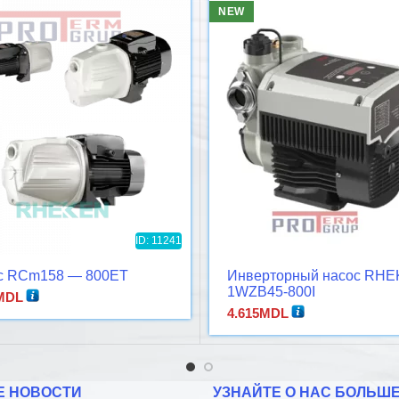
NEW
ID: 11241
с RCm158 — 800ET
Инверторный насос RH
1WZB45-800I
MDL
самовсасывающий
4.615
MDL
Е НОВОСТИ
УЗНАЙТЕ О НАС БОЛЬШ