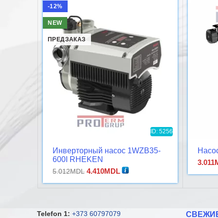
-12%
NEW
ПРЕДЗАКАЗ
ID: 5256
Инверторный насос 1WZB35-
Насо
600I RHEKEN
3.011
самовсасывающий
Первоначальная
Текущая
4.410
MDL
5.012
MDL
цена
цена:
составляла
4.410MDL.
5.012MDL.
Telefon 1:
+373 60797079
СВЕЖИ