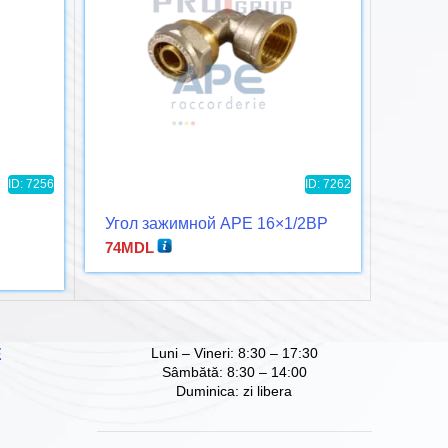
ID: 7256
ID: 7262
Угол зажимной APE 16×1/2ВР
Насте
APE п
74
MDL
128
MD
Luni – Vineri: 8:30 – 17:30
Е
Sâmbătă: 8:30 – 14:00
Duminica: zi libera