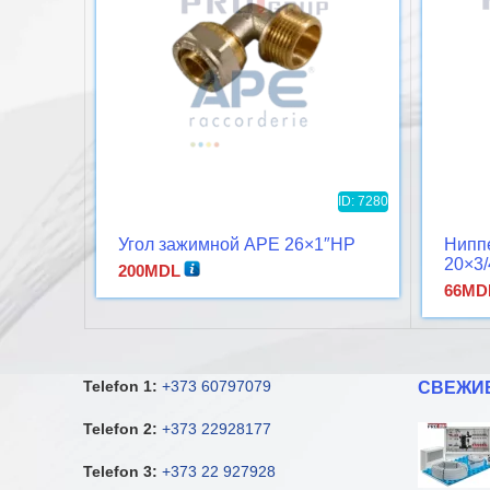
ID: 7280
Угол зажимной APE 26×1″НР
Нипп
20×3
200
MDL
66
MD
Telefon 1:
+373 60797079
СВЕЖИ
Telefon 2:
+373 22928177
Telefon 3:
+373 22 927928