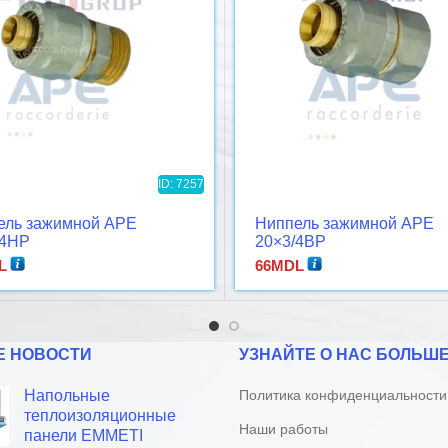
ID: 7257
ель зажимной APE
Ниппель зажимной APE
/4НР
20×3/4ВР
L
66
MDL
Е НОВОСТИ
УЗНАЙТЕ О НАС БОЛЬШ
Напольные
Политика конфиденциальности
теплоизоляционные
Наши работы
панели EMMETI