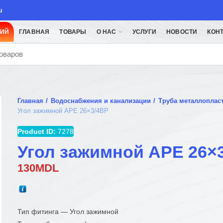
u
ЦИЙ
ГЛАВНАЯ
ТОВАРЫ
О НАС
УСЛУГИ
НОВОСТИ
КОН
Главная
Водоснабжения и канализации
Труба металлоплас
Угол зажимной APE 26×3/4ВР
Product ID:
7278
Угол зажимной APE 26×
130
MDL
Тип фитинга — Угол зажимной