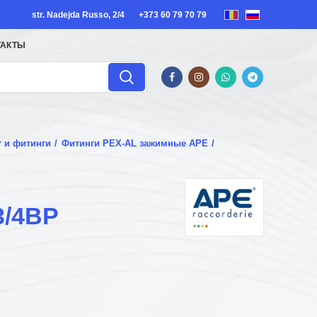
str. Nadejda Russo, 2/4
+373 60 79 70 79
ТАКТЫ
т и фитинги
Фитинги PEX-AL зажимные APE
3/4ВР