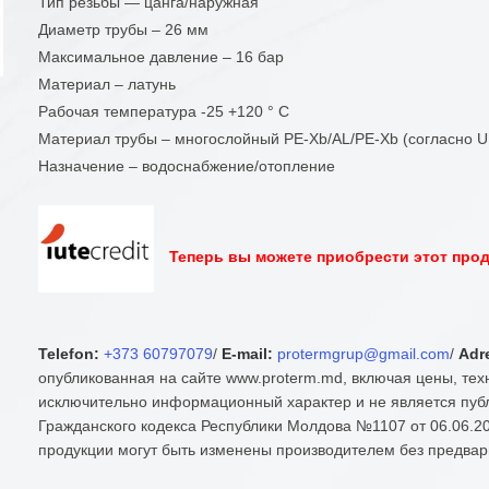
Тип резьбы — цанга/наружная
Диаметр трубы – 26 мм
Максимальное давление – 16 бар
Материал – латунь
Рабочая температура -25 +120 ° С
Материал трубы – многослойный PE-Xb/AL/PE-Xb (согласно U
Назначение – водоснабжение/отопление
Теперь вы можете приобрести этот проду
Telefon:
+373 60797079
/
E-mail:
protermgrup@gmail.com
/
Adr
опубликованная на сайте www.proterm.md, включая цены, тех
исключительно информационный характер и не является публ
Гражданского кодекса Республики Молдова №1107 от 06.06.20
продукции могут быть изменены производителем без предвар