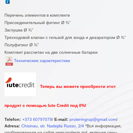
Перечень элементов в комплекте
Присоединительный фитинг Ø ¾”
Заглушка Ø ¾”
Трехходовой клапан с гильзой для зонда и деаэратором Ø ¾”
Полуфитинг Ø ¾”
Комплект рассчитан на две солнечные батареи
Технические характеристики
Теперь вы можете приобрести этот
продукт с помощью Iute Credit под 0%!
Telefon:
+373 60797079
/
E-mail:
protermgrup@gmail.com
/
Adresa:
Chisinau, str. Nadejda Russo, 2/4
*Вся информация,
опубликованная на сайте www.proterm.md, включая цены,