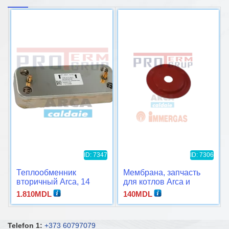
ID: 7347
ID: 7306
Теплообменник
Мембрана, запчасть
вторичный Arca, 14
для котлов Arca и
пластин
Immergas
1.810
MDL
140
MDL
Telefon 1:
+373 60797079