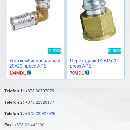
ID: 5939
ID: 5926
Угол комбинированный
Переходник 1/2ВРx20
20×20 пресс APE
press APE
104
MDL
70
MDL
Telefon 1:
+373 60797079
Telefon 2:
+373 22928177
Telefon 3:
+373 22 927928
Fax:
+373 22 442290