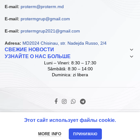
E-mail:
proterm@proterm.md
E-mail:
protermgrup@gmail.com
E-mail:
protermgrup2021@gmail.com
Adresa:
MD2024 Chisinau, str. Nadejda Russo, 2/4
СВЕЖИЕ НОВОСТИ
УЗНАЙТЕ О НАС БОЛЬШЕ
Luni – Vineri: 8:30 – 17:30
Sâmbătă: 8:30 – 14:00
Duminica: zi libera
© Copyright ProTerm Grup SRL. 2021 D.I.
Этот сайт использует файлы cookie.
MORE INFO
ПРИНИМАЮ
Главная
Map
Звонок
PROMO