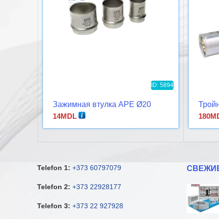
ID: 5894
Зажимная втулка APE Ø20
Тройн
14
MDL
180
M
Telefon 1:
+373 60797079
СВЕЖИ
Telefon 2:
+373 22928177
Telefon 3:
+373 22 927928