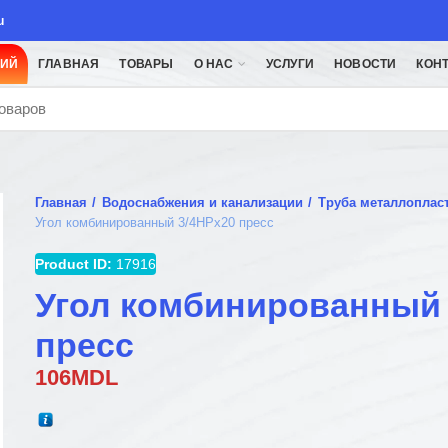
u
ЦИЙ
ГЛАВНАЯ
ТОВАРЫ
О НАС
УСЛУГИ
НОВОСТИ
КОН
Главная
Водоснабжения и канализации
Труба металлоплас
Угол комбинированный 3/4НРx20 пресс
Product ID:
17916
Угол комбинированный 
пресс
106
MDL