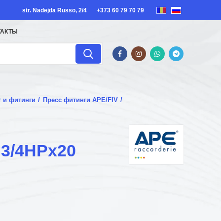
str. Nadejda Russo, 2/4
+373 60 79 70 79
ТАКТЫ
т и фитинги
Пресс фитинги APE/FIV
3/4НРx20