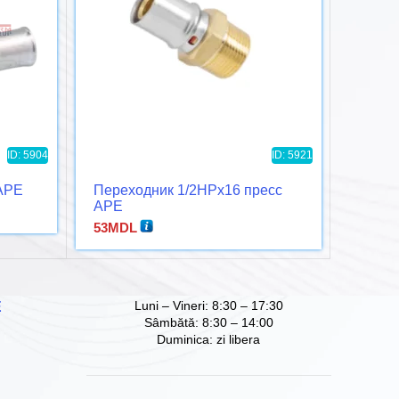
ID: 5904
ID: 5921
 APE
Переходник 1/2НРx16 пресс
Угол 
APE
1/2НР
53
MDL
76
MD
Luni – Vineri: 8:30 – 17:30
Е
Sâmbătă: 8:30 – 14:00
Duminica: zi libera