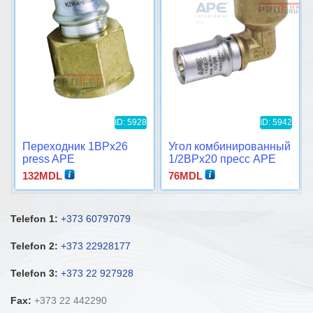
ID: 5928
ID: 5942
Переходник 1ВРx26
Угол комбинированный
press APE
1/2ВРx20 пресс APE
132
MDL
76
MDL
Telefon 1:
+373 60797079
Telefon 2:
+373 22928177
Telefon 3:
+373 22 927928
Fax:
+373 22 442290