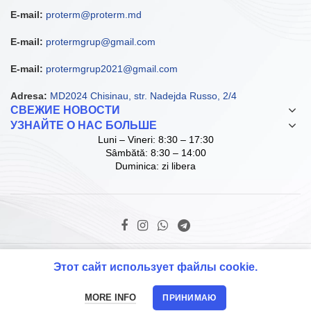
E-mail:
proterm@proterm.md
E-mail:
protermgrup@gmail.com
E-mail:
protermgrup2021@gmail.com
Adresa:
MD2024 Chisinau, str. Nadejda Russo, 2/4
СВЕЖИЕ НОВОСТИ
УЗНАЙТЕ О НАС БОЛЬШЕ
Luni – Vineri: 8:30 – 17:30
Sâmbătă: 8:30 – 14:00
Duminica: zi libera
© Copyright ProTerm Grup SRL. 2021 D.I.
Этот сайт использует файлы cookie.
MORE INFO
ПРИНИМАЮ
Главная
Map
Звонок
PROMO