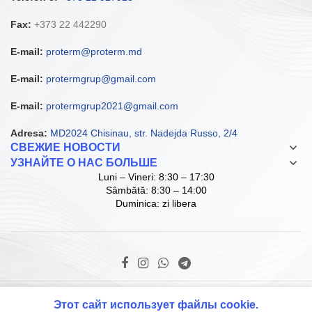
Fax:
+373 22 442290
E-mail:
proterm@proterm.md
E-mail:
protermgrup@gmail.com
E-mail:
protermgrup2021@gmail.com
Adresa:
MD2024 Chisinau, str. Nadejda Russo, 2/4
СВЕЖИЕ НОВОСТИ
УЗНАЙТЕ О НАС БОЛЬШЕ
Luni – Vineri: 8:30 – 17:30
Sâmbătă: 8:30 – 14:00
Duminica: zi libera
© Copyright ProTerm Grup SRL. 2021 D.I.
Этот сайт использует файлы cookie.