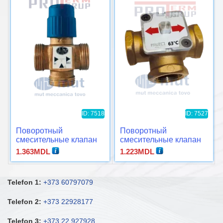
ID: 7518
ID: 7527
Поворотный
Поворотный
смесительные клапан
смесительные клапан
TWR-RA 32E
MUT/TD3000 Ø1″
1.363
MDL
1.223
MDL
Telefon 1:
+373 60797079
Telefon 2:
+373 22928177
Telefon 3:
+373 22 927928