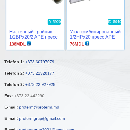
ID: 5920
ID: 5940
Настенный тройник
Угол комбинированный
1/2ВРx20/2 APE пресс
1/2НРx20 пресс APE
138
MDL
76
MDL
Telefon 1:
+373 60797079
Telefon 2:
+373 22928177
Telefon 3:
+373 22 927928
Fax:
+373 22 442290
E-mail:
proterm@proterm.md
E-mail:
protermgrup@gmail.com
E-mail:
protermgrup2021@gmail.com