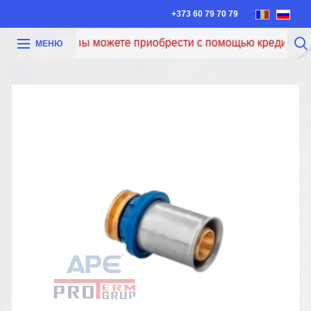
+373 60 79 70 79
Теперь вы можете приобрести с помощью кредита Iute 
МЕНЮ