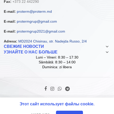
Fax:
+373 22 442290
E-mail:
proterm@proterm.md
E-mail:
protermgrup@gmail.com
E-mail:
protermgrup2021@gmail.com
Adresa:
MD2024 Chisinau, str. Nadejda Russo, 2/4
СВЕЖИЕ НОВОСТИ
УЗНАЙТЕ О НАС БОЛЬШЕ
Luni – Vineri: 8:30 – 17:30
Sâmbătă: 8:30 – 14:00
Duminica: zi libera
© Copyright ProTerm Grup SRL. 2021 D.I.
Этот сайт использует файлы cookie.