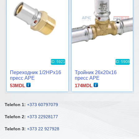
ID: 5921
ID: 5908
Переходник 1/2НРx16
Тройник 26x20x16
пресс APE
пресс APE
53
MDL
174
MDL
Telefon 1:
+373 60797079
Telefon 2:
+373 22928177
Telefon 3:
+373 22 927928