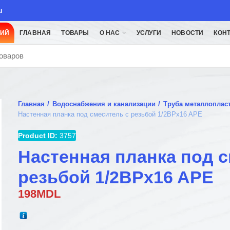
u
ЦИЙ
ГЛАВНАЯ
ТОВАРЫ
О НАС
УСЛУГИ
НОВОСТИ
КОН
Главная
Водоснабжения и канализации
Труба металлоплас
Настенная планка под смеситель с резьбой 1/2ВРx16 APE
Product ID:
3757
Настенная планка под с
резьбой 1/2ВРx16 APE
198
MDL