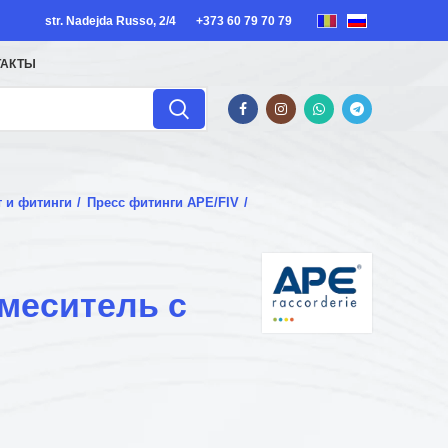
str. Nadejda Russo, 2/4
+373 60 79 70 79
ТАКТЫ
т и фитинги
Пресс фитинги APE/FIV
меситель с