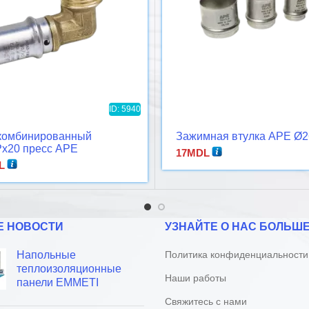
ID: 5940
 комбинированный
Зажимная втулка APE Ø2
Рx20 пресс APE
17
MDL
L
Е НОВОСТИ
УЗНАЙТЕ О НАС БОЛЬШ
Напольные
Политика конфиденциальности
теплоизоляционные
Наши работы
панели EMMETI
Свяжитесь с нами