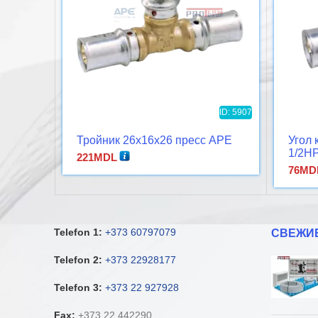
ID: 5907
Тройник 26x16x26 пресс APE
Угол
1/2Н
221
MDL
76
MD
Telefon 1:
+373 60797079
СВЕЖИ
Telefon 2:
+373 22928177
Telefon 3:
+373 22 927928
Fax:
+373 22 442290