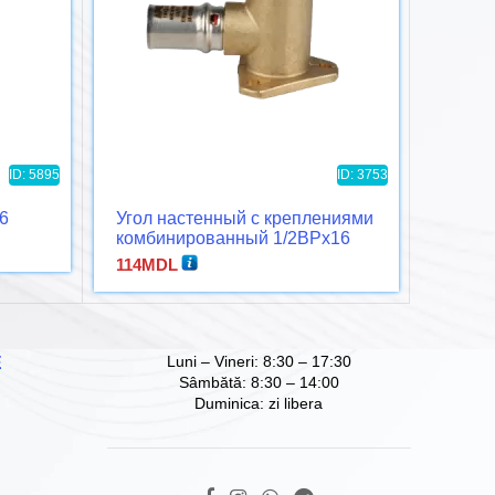
ID: 5895
ID: 3753
6
Угол настенный с креплениями
Перех
комбинированный 1/2ВРx16
APE
APE пресс
114
MDL
53
MD
Luni – Vineri: 8:30 – 17:30
Е
Sâmbătă: 8:30 – 14:00
Duminica: zi libera