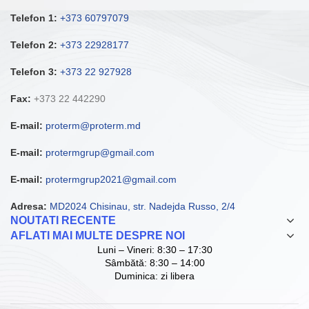
Telefon 1:
+373 60797079
Telefon 2:
+373 22928177
Telefon 3:
+373 22 927928
Fax:
+373 22 442290
E-mail:
proterm@proterm.md
E-mail:
protermgrup@gmail.com
E-mail:
protermgrup2021@gmail.com
Adresa:
MD2024 Chisinau, str. Nadejda Russo, 2/4
NOUTATI RECENTE
AFLATI MAI MULTE DESPRE NOI
Luni – Vineri: 8:30 – 17:30
Sâmbătă: 8:30 – 14:00
Duminica: zi libera