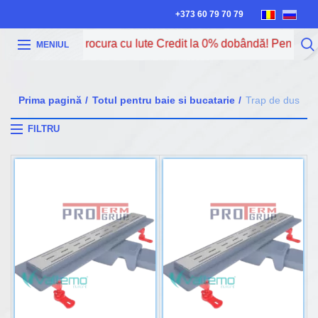
+373 60 79 70 79
cum poți procura cu Iute Credit la 0% dobândă! Pentru mai mul
MENIUL
Prima pagină
Totul pentru baie si bucatarie
Trap de dus
FILTRU