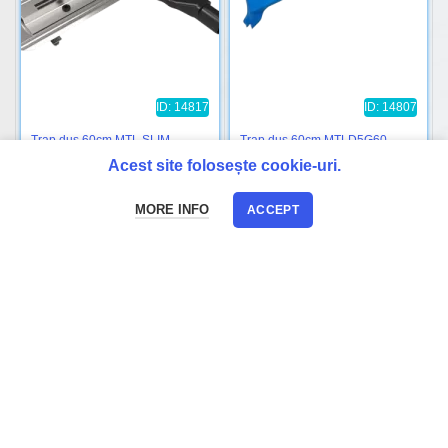
ID: 14817
ID: 14807
Trap dus 60cm MTL SLIM
Trap dus 60cm MTLD5G60
2.432
MDL
282
MDL
Acest site folosește cookie-uri.
MORE INFO
ACCEPT
Acasă
Map
Suna
PROMO