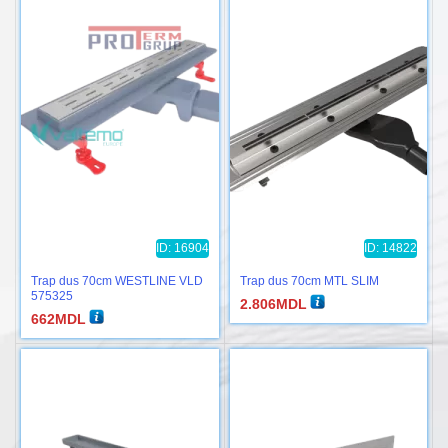
ID: 16904
ID: 14822
Trap dus 70cm WESTLINE VLD
Trap dus 70cm MTL SLIM
575325
2.806
MDL
662
MDL