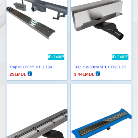
ID: 14805
ID: 14829
Trap dus 60cm MTLD160
Trap dus 60cm MTL CONCEPT
291
MDL
3.441
MDL