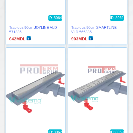
ID: 8064
ID: 8061
Trap dus 90cm JOYLINE VLD
Trap dus 90cm SMARTLINE
571335
VLD 565335
642
MDL
903
MDL
ID: 8062
ID: 8059