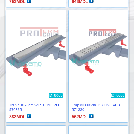
763
MDL
843
MDL
ID: 8065
ID: 8053
Trap dus 90cm WESTLINE VLD
Trap dus 80cm JOYLINE VLD
576335
571330
883
MDL
562
MDL