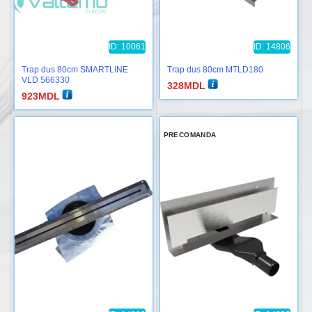
ID: 10061
ID: 14806
Trap dus 80cm SMARTLINE
Trap dus 80cm MTLD180
VLD 566330
328
MDL
923
MDL
PRECOMANDA