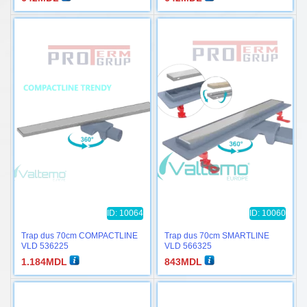
ID: 10064
ID: 10060
Trap dus 70cm COMPACTLINE
Trap dus 70cm SMARTLINE
VLD 536225
VLD 566325
1.184
MDL
843
MDL