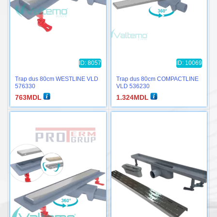
ID: 8057
ID: 10069
Trap dus 80cm WESTLINE VLD
Trap dus 80cm COMPACTLINE
576330
VLD 536230
763
MDL
1.324
MDL