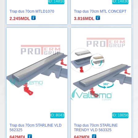
ID: 14810
ID: 14830
Trap dus 70cm MTLD1070
Trap dus 70cm MTL CONCEPT
2.245
MDL
3.816
MDL
ID: 8043
ID: 10056
Trap dus 70cm STARLINE VLD
Trap dus 70cm STARLINE
562325
TRENDY VLD 563325
642
MDL
642
MDL