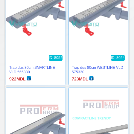
ID: 8052
ID: 8054
Trap dus 80cm SMARTLINE
Trap dus 80cm WESTLINE VLD
VLD 565330
575330
922
MDL
723
MDL