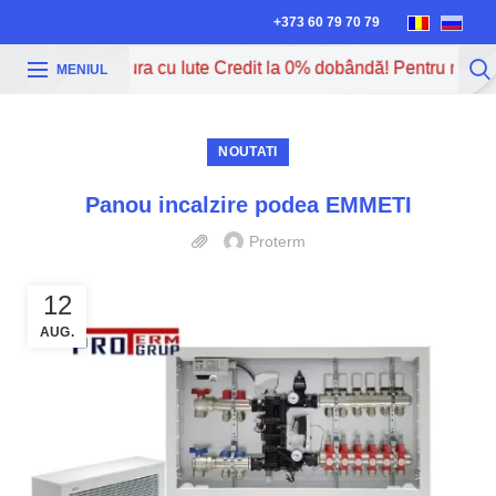
+373 60 79 70 79
cum poți procura cu Iute Credit la 0% dobândă! Pentru mai mul
MENIUL
NOUTATI
Panou incalzire podea EMMETI
Proterm
12
AUG.