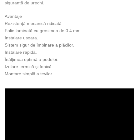
siguranță de urechi.
Avantaje
Rezistență mecanică ridicată.
Folie laminată cu grosimea de 0.4 mm.
Instalare usoara.
Sistem sigur de îmbinare a plăcilor.
Instalare rapidă.
Înălțimea optimă a podelei.
Izolare termică și fonică.
Montare simplă a țevilor.