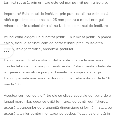
termică redusă, prin urmare este cel mai potrivit pentru izolare.
Important! Substratul de încălzire prin pardoseală nu trebuie să
aibă o grosime ce depaseste 25 mm pentru a netezi nereguli
minore, dar în același timp să nu izoleze elementul de încălzire.
Atunci când alegeți un substrat pentru un laminat pentru o podea
caldă, trebuie să țineți cont de caracteristici precum izolarea
fonică, izolația termică, absorbția șocurilor.
Panoul este utilizat ca strat izolator și de întărire la așezarea
conductelor de încălzire prin pardoseală. Potrivit pentru clădiri de
uz general și încălzire prin pardoseală cu o suprafață largă.
Panoul permite așezarea țevilor cu un diametru exterior de la 16
mm la 17 mm.
Acestea sunt conectate între ele cu clipse speciale de fixare de-a
lungul marginilor, ceea ce evită formarea de punți reci. Tăierea
ușoară a panourilor de o anumită dimensiune și formă. Instalarea
ușoară a țevilor pentru montarea pe podea. Țeava este ținută în