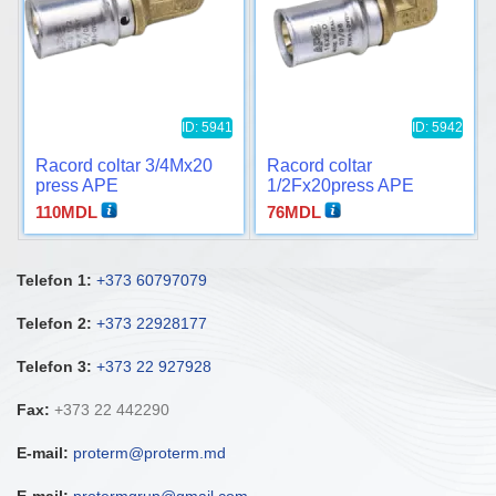
ID: 5941
ID: 5942
Racord coltar 3/4Mx20
Racord coltar
press APE
1/2Fx20press APE
110
MDL
76
MDL
Telefon 1:
+373 60797079
Telefon 2:
+373 22928177
Telefon 3:
+373 22 927928
Fax:
+373 22 442290
E-mail:
proterm@proterm.md
E-mail:
protermgrup@gmail.com