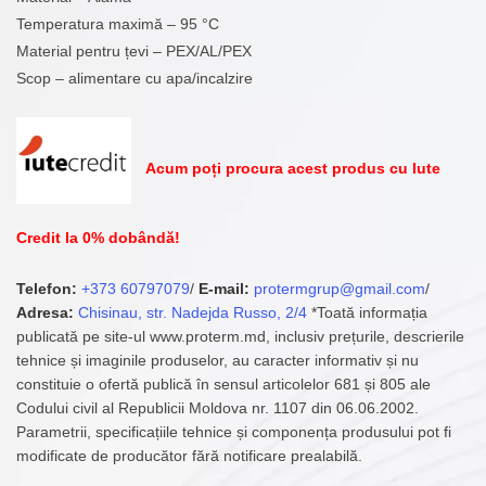
Temperatura maximă – 95 °С
Material pentru țevi – PEX/AL/PEX
Scop – alimentare cu apa/incalzire
Acum poți procura acest produs cu Iute
Credit la 0% dobândă!
Telefon:
+373 60797079
/
E-mail:
protermgrup@gmail.com
/
Adresa:
Chisinau, str. Nadejda Russo, 2/4
*Toată informația
publicată pe site-ul www.proterm.md, inclusiv prețurile, descrierile
tehnice și imaginile produselor, au caracter informativ și nu
constituie o ofertă publică în sensul articolelor 681 și 805 ale
Codului civil al Republicii Moldova nr. 1107 din 06.06.2002.
Parametrii, specificațiile tehnice și componența produsului pot fi
modificate de producător fără notificare prealabilă.