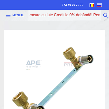
+373 60 79 70 79
Acum poți procura cu Iute Credit la 0% dobândă! Pentru mai
MENIUL