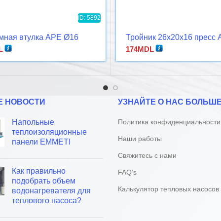
ID: 5892
мная втулка APE Ø16
Тройник 26x20x16 пресс
L
174
MDL
Е НОВОСТИ
УЗНАЙТЕ О НАС БОЛЬШ
Напольные
Политика конфиденциальности
теплоизоляционные
Наши работы
панели EMMETI
Свяжитесь с нами
Как правильно
FAQ’s
подобрать объем
Калькулятор тепловых насосов
водонагревателя для
теплового насоса?