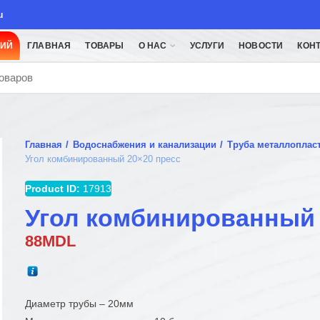
u
ЦИЙ
ГЛАВНАЯ
ТОВАРЫ
О НАС
УСЛУГИ
НОВОСТИ
КОН
Главная
Водоснабжения и канализации
Труба металлоплас
Угол комбинированный 20×20 пресс
Product ID:
17913
Угол комбинированный 
88
MDL
Диаметр трубы – 20мм