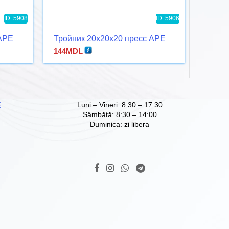
ID: 5908
ID: 5906
 APE
Тройник 20x20x20 пресс APE
Угол 
3/4НР
144
MDL
110
MD
Luni – Vineri: 8:30 – 17:30
Е
Sâmbătă: 8:30 – 14:00
Duminica: zi libera