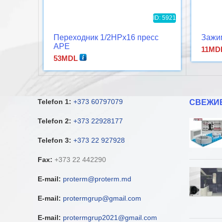
ID: 5921
Переходник 1/2НРx16 пресс
Зажи
APE
11
MD
53
MDL
Telefon 1:
+373 60797079
СВЕЖИ
Telefon 2:
+373 22928177
Telefon 3:
+373 22 927928
Fax:
+373 22 442290
E-mail:
proterm@proterm.md
E-mail:
protermgrup@gmail.com
E-mail:
protermgrup2021@gmail.com