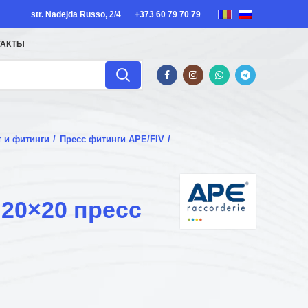
str. Nadejda Russo, 2/4
+373 60 79 70 79
ТАКТЫ
т и фитинги
Пресс фитинги APE/FIV
20×20 пресс