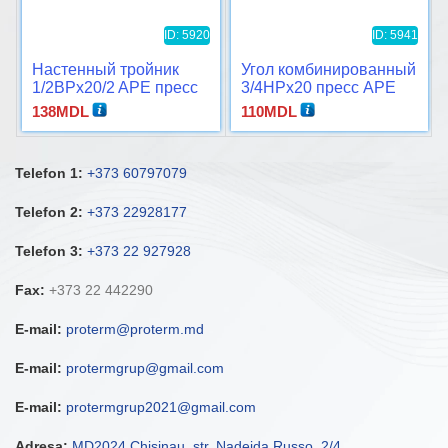
ID: 5920
ID: 5941
Настенный тройник
Угол комбинированный
1/2ВРx20/2 APE пресс
3/4НРx20 пресс APE
138
MDL
110
MDL
Telefon 1:
+373 60797079
Telefon 2:
+373 22928177
Telefon 3:
+373 22 927928
Fax:
+373 22 442290
E-mail:
proterm@proterm.md
E-mail:
protermgrup@gmail.com
E-mail:
protermgrup2021@gmail.com
Adresa:
MD2024 Chisinau, str. Nadejda Russo, 2/4