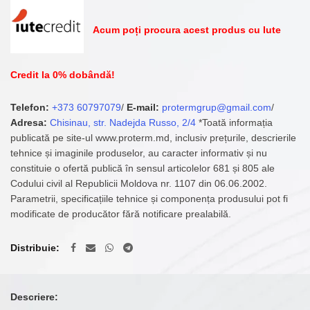
Acum poți procura acest produs cu Iute
Credit la 0% dobândă!
Telefon:
+373 60797079
/
E-mail:
protermgrup@gmail.com
/
Adresa:
Chisinau, str. Nadejda Russo, 2/4
*Toată informația
publicată pe site-ul www.proterm.md, inclusiv prețurile, descrierile
tehnice și imaginile produselor, au caracter informativ și nu
constituie o ofertă publică în sensul articolelor 681 și 805 ale
Codului civil al Republicii Moldova nr. 1107 din 06.06.2002.
Parametrii, specificațiile tehnice și componența produsului pot fi
modificate de producător fără notificare prealabilă.
Distribuie
Descriere: