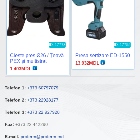
ID: 17773
ID: 17755
Cleste pres Ø26 / Țeavă
Presa sertizare ED-1550
PEX și multistrat
13.932
MDL
1.403
MDL
Telefon 1:
+373 60797079
Telefon 2:
+373 22928177
Telefon 3:
+373 22 927928
Fax:
+373 22 442290
E-mail:
proterm@proterm.md