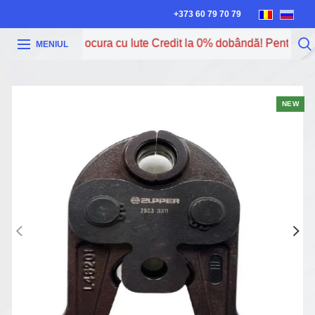
+373 60 79 70 79
Acum poți procura cu Iute Credit la 0% dobândă! Pentru mai 
MENIUL
NEW