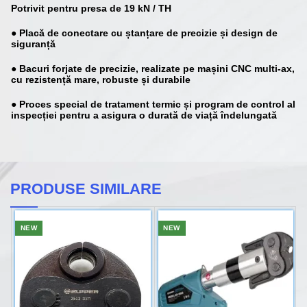
Potrivit pentru presa de 19 kN / TH
● Placă de conectare cu ștanțare de precizie și design de
siguranță
● Bacuri forjate de precizie, realizate pe mașini CNC multi-ax,
cu rezistență mare, robuste și durabile
● Proces special de tratament termic și program de control al
inspecției pentru a asigura o durată de viață îndelungată
PRODUSE SIMILARE
NEW
NEW