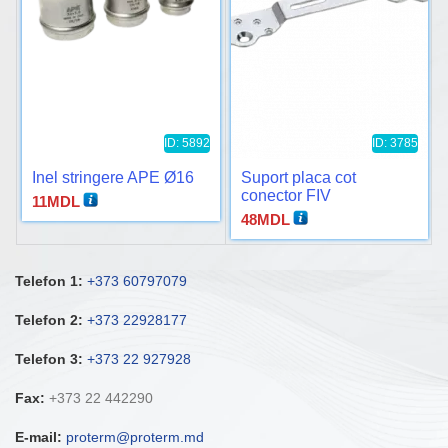
ID: 5892
ID: 3785
Inel stringere APE Ø16
Suport placa cot
conector FIV
11
MDL
48
MDL
Telefon 1:
+373 60797079
Telefon 2:
+373 22928177
Telefon 3:
+373 22 927928
Fax:
+373 22 442290
E-mail:
proterm@proterm.md