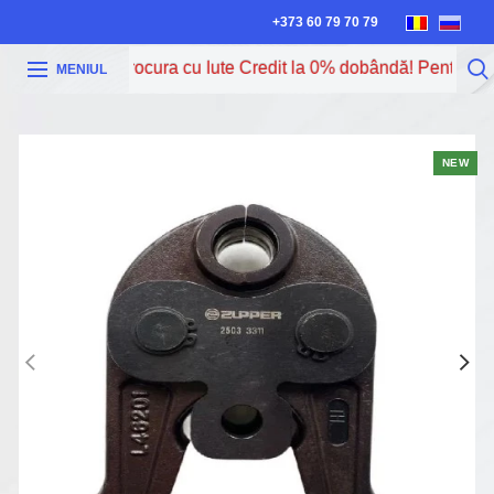
+373 60 79 70 79
Acum poți procura cu Iute Credit la 0% dobândă! Pentru mai 
MENIUL
NEW