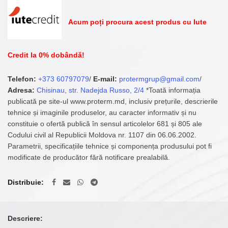
Acum poți procura acest produs cu Iute
Credit la 0% dobândă!
Telefon:
+373 60797079
/
E-mail:
protermgrup@gmail.com
/
Adresa:
Chisinau, str. Nadejda Russo, 2/4
*Toată informația
publicată pe site-ul www.proterm.md, inclusiv prețurile, descrierile
tehnice și imaginile produselor, au caracter informativ și nu
constituie o ofertă publică în sensul articolelor 681 și 805 ale
Codului civil al Republicii Moldova nr. 1107 din 06.06.2002.
Parametrii, specificațiile tehnice și componența produsului pot fi
modificate de producător fără notificare prealabilă.
Distribuie
Descriere: