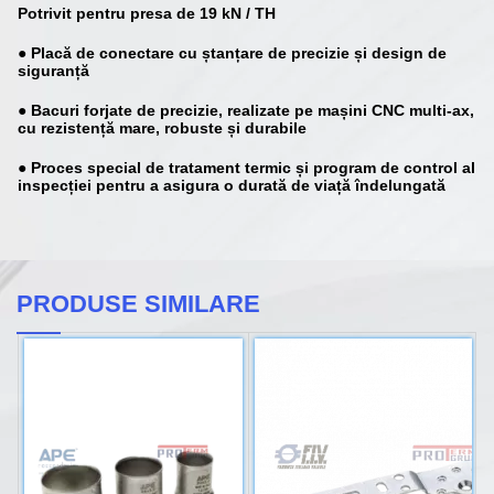
Potrivit pentru presa de 19 kN / TH
● Placă de conectare cu ștanțare de precizie și design de
siguranță
● Bacuri forjate de precizie, realizate pe mașini CNC multi-ax,
cu rezistență mare, robuste și durabile
● Proces special de tratament termic și program de control al
inspecției pentru a asigura o durată de viață îndelungată
PRODUSE SIMILARE