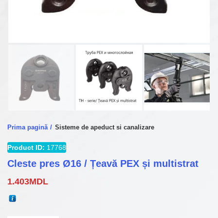
Prima pagină
Sisteme de apeduct si canalizare
Product ID:
17768
Cleste pres Ø16 / Țeavă PEX și multistrat
1.403
MDL