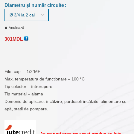
301MDL
Diametru și număr circuite
până
la
581MDL
Anulează
301
MDL
Filet cap – 1/2″MF
Max. temperatura de funcționare – 100 °C
Tip colector – întrerupere
Tip material – alama
Domeniu de aplicare: încălzire, pardoseli încălzite, alimentare cu
apă, stații de pompare.
Acum poți procura acest produs cu Iute