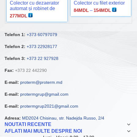
Colector cu dezaerator
Colector cu filet exterior
automat și robinet de
Interval
84
MDL
–
154
MDL
golire XF778 1″
277
MDL
de
prețuri:
84MDL
până
Telefon 1:
+373 60797079
la
154MDL
Telefon 2:
+373 22928177
Telefon 3:
+373 22 927928
Fax:
+373 22 442290
E-mail:
proterm@proterm.md
E-mail:
protermgrup@gmail.com
E-mail:
protermgrup2021@gmail.com
Adresa:
MD2024 Chisinau, str. Nadejda Russo, 2/4
NOUTATI RECENTE
AFLATI MAI MULTE DESPRE NOI