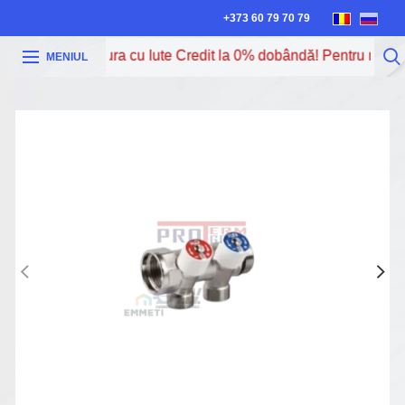
+373 60 79 70 79
Acum poți procura cu Iute Credit la 0% dobândă! Pentru mai mu
MENIUL