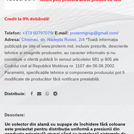
Credit la 0% dobândă!
Telefon:
+373 60797079
/
E-mail:
protermgrup@gmail.com
/
Adresa:
Chisinau, str. Nadejda Russo, 2/4
*Toată informația
publicată pe site-ul www.proterm.md, inclusiv prețurile, descrierile
tehnice și imaginile produselor, au caracter informativ și nu
constituie o ofertă publică în sensul articolelor 681 și 805 ale
Codului civil al Republicii Moldova nr. 1107 din 06.06.2002.
Parametrii, specificațiile tehnice și componența produsului pot fi
modificate de producător fără notificare prealabilă.
Distribuie
Descriere:
Un colector din alamă cu supape de închidere fără coloane
este proiectat pentru distribuția uniformă a presiunii din
conducta principală atunci când se instalează sistemele de