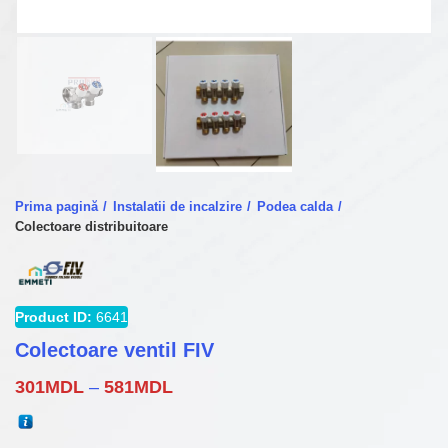
Prima pagină
Instalatii de incalzire
Podea calda
Colectoare distribuitoare
Product ID:
6641
Colectoare ventil FIV
Interval
301
MDL
–
581
MDL
de
prețuri: