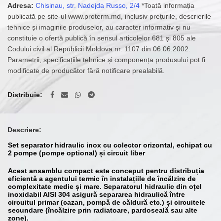
Adresa:
Chisinau, str. Nadejda Russo, 2/4
*Toată informația
publicată pe site-ul www.proterm.md, inclusiv prețurile, descrierile
tehnice și imaginile produselor, au caracter informativ și nu
constituie o ofertă publică în sensul articolelor 681 și 805 ale
Codului civil al Republicii Moldova nr. 1107 din 06.06.2002.
Parametrii, specificațiile tehnice și componența produsului pot fi
modificate de producător fără notificare prealabilă.
Distribuie
Descriere:
Set separator hidraulic inox cu colector orizontal, echipat cu
2 pompe (pompe optional) și circuit liber
Acest ansamblu compact este conceput pentru distribuția
eficientă a agentului termic în instalațiile de încălzire de
complexitate medie și mare. Separatorul hidraulic din oțel
inoxidabil AISI 304 asigură separarea hidraulică între
circuitul primar (cazan, pompă de căldură etc.) și circuitele
secundare (încălzire prin radiatoare, pardoseală sau alte
zone).