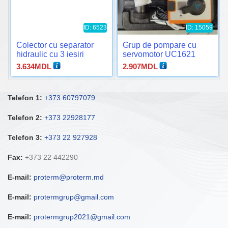
ID: 6523
ID: 15059
Colector cu separator
Grup de pompare cu
hidraulic cu 3 iesiri
servomotor UC1621
3.634
MDL
2.907
MDL
Telefon 1:
+373 60797079
Telefon 2:
+373 22928177
Telefon 3:
+373 22 927928
Fax:
+373 22 442290
E-mail:
proterm@proterm.md
E-mail:
protermgrup@gmail.com
E-mail:
protermgrup2021@gmail.com