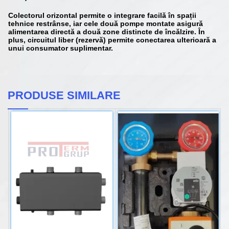
Colectorul orizontal permite o integrare facilă în spații
tehnice restrânse, iar cele două pompe montate asigură
alimentarea directă a două zone distincte de încălzire. În
plus, circuitul liber (rezervă) permite conectarea ulterioară a
unui consumator suplimentar.
PRODUSE SIMILARE