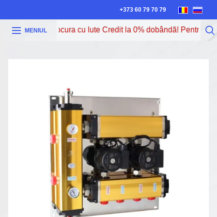
+373 60 79 70 79
Acum poți procura cu Iute Credit la 0% dobândă! Pentru mai m
MENIUL