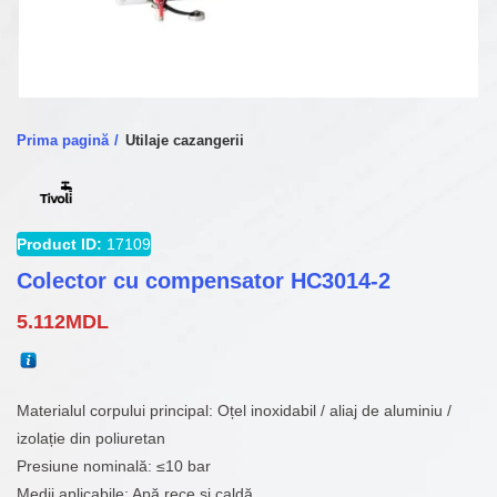
Prima pagină
Utilaje cazangerii
Product ID:
17109
Colector cu compensator HC3014-2
5.112
MDL
Materialul corpului principal: Oțel inoxidabil / aliaj de aluminiu /
izolație din poliuretan
Presiune nominală: ≤10 bar
Medii aplicabile: Apă rece și caldă