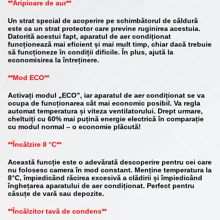
**Aripioare de aur**
Un strat special de acoperire pe schimbătorul de căldură
este ca un strat protector care previne ruginirea acestuia.
Datorită acestui fapt, aparatul de aer condiționat
funcționează mai eficient și mai mult timp, chiar dacă trebuie
să funcționeze în condiții dificile. În plus, ajută la
economisirea la întreținere.
**Mod ECO**
Activați modul „ECO”, iar aparatul de aer condiționat se va
ocupa de funcționarea cât mai economic posibil. Va regla
automat temperatura și viteza ventilatorului. Drept urmare,
cheltuiți cu 60% mai puțină energie electrică în comparație
cu modul normal – o economie plăcută!
**Încălzire 8 °C**
Această funcție este o adevărată descoperire pentru cei care
nu folosesc camera în mod constant. Menține temperatura la
8°C, împiedicând răcirea excesivă a clădirii și împiedicând
înghețarea aparatului de aer condiționat. Perfect pentru
căsuțe de vară sau depozite.
**Încălzitor tavă de condens**