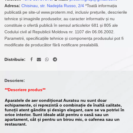
Adresa:
Chisinau, str. Nadejda Russo, 2/4
*Toată informația
publicată pe site-ul www.proterm.md, inclusiv prețurile, descrierile
tehnice și imaginile produselor, au caracter informativ și nu
constituie o ofertă publică în sensul articolelor 681 și 805 ale
Codului civil al Republicii Moldova nr. 1107 din 06.06.2002.
Parametrii, specificațiile tehnice și componența produsului pot fi
modificate de producător fără notificare prealabilă.
Distribuie
Descriere:
**Descriere produs**
Aparatele de aer condiționat Auratsu nu sunt doar
echipamente, ci reprezintă o combinație de înaltă calitate,
funcții atent gândite și design elegant, care se va potrivi în
orice interior. Sunt ideale atât pentru o casă sau un
apartament, cât și pentru un birou mic, o cafenea sau un
restaurant.