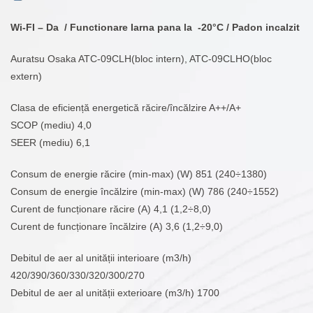
fost:
5.914MDL.
Wi-FI – Da / Functionare Iarna pana la -20°C / Padon incalzit
6.716MDL.
Auratsu Osaka ATC-09CLH(bloc intern), ATC-09CLHO(bloc
extern)
Clasa de eficiență energetică răcire/încălzire A++/A+
SCOP (mediu) 4,0
SEER (mediu) 6,1
Consum de energie răcire (min-max) (W) 851 (240÷1380)
Consum de energie încălzire (min-max) (W) 786 (240÷1552)
Curent de funcționare răcire (A) 4,1 (1,2÷8,0)
Curent de funcționare încălzire (A) 3,6 (1,2÷9,0)
Debitul de aer al unității interioare (m3/h)
420/390/360/330/320/300/270
Debitul de aer al unității exterioare (m3/h) 1700