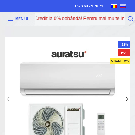
+373 60 79 70 79
cura cu Iute Credit la 0% dobândă! Pentru mai multe informați
MENIUL
-12%
HOT
CREDIT 0%