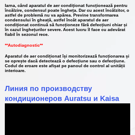
Iarna, când aparatul de aer condiționat funcționează pentru
încălzire, condensul poate îngheța. Dar cu acest încălzitor, o
astfel de problemă nu va apărea. Previne transformarea
condensului în gheață, astfel încât aparatul de aer
condiționat continuă să funcționeze fără defecțiuni chiar și
în cazul înghețurilor severe. Acest lucru îl face cu adevărat
fiabil în sezonul rece.
**Autodiagnostic**
Aparatul de aer condiționat își monitorizează funcționarea și
se oprește dacă detectează o defecțiune sau o defecțiune.
Codul de eroare este afișat pe panoul de control al unității
interioare.
Линия по производству
кондиционеров Auratsu и Kaisa