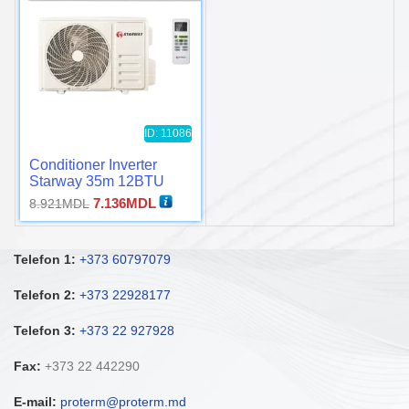
ID: 11086
Conditioner Inverter
Starway 35m 12BTU
Prețul
Prețul
7.136
MDL
8.921
MDL
inițial
curent
a
este:
fost:
7.136MDL.
Telefon 1:
+373 60797079
8.921MDL.
Telefon 2:
+373 22928177
Telefon 3:
+373 22 927928
Fax:
+373 22 442290
E-mail:
proterm@proterm.md