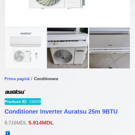
Prima pagină
Conditionere
Product ID:
16609
Conditioner Inverter Auratsu 25m 9BTU
Prețul
Prețul
5.914
MDL
6.716
MDL
inițial
curent
a
este: