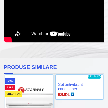
PRODUSE SIMILARE
ID: 16585
-20%
Set antivibrant
SALE
conditioner
CREDIT 0%
52
MDL